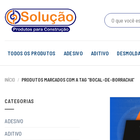
Skip
to
Pesquisar
content
por:
TODOS OS PRODUTOS
ADESIVO
ADITIVO
DESMOLD
INÍCIO
/
PRODUTOS MARCADOS COM A TAG “BOCAL-DE-BORRACHA”
CATEGORIAS
ADESIVO
ADITIVO