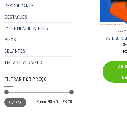
DESMOLDANTE
DESTAQUES
IMPERMEABILIZANTES
IMPERM
VIABOC RA
PISOS
GE
SELANTES
R
TINTAS E VERNIZES
ADI
C
FILTRAR POR PREÇO
Preço
Preço
Preço:
R$ 40
—
R$ 70
FILTRAR
mínimo
máximo