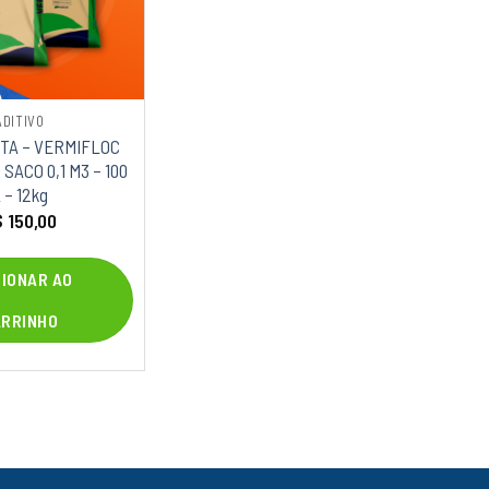
ADITIVO
TA – VERMIFLOC
SACO 0,1 M3 – 100
 – 12kg
$
150,00
CIONAR AO
ARRINHO