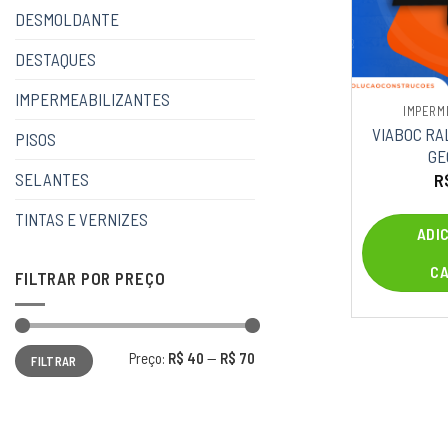
DESMOLDANTE
DESTAQUES
IMPERMEABILIZANTES
IMPERM
VIABOC RA
PISOS
GE
SELANTES
R
TINTAS E VERNIZES
ADI
C
FILTRAR POR PREÇO
Preço
Preço
Preço:
R$ 40
—
R$ 70
FILTRAR
mínimo
máximo