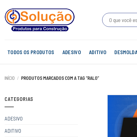
Skip
to
Pesquisar
content
por:
TODOS OS PRODUTOS
ADESIVO
ADITIVO
DESMOLD
INÍCIO
/
PRODUTOS MARCADOS COM A TAG “RALO”
CATEGORIAS
ADESIVO
ADITIVO