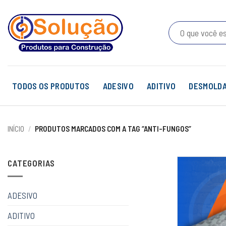
Skip
to
Pesquisar
content
por:
TODOS OS PRODUTOS
ADESIVO
ADITIVO
DESMOLD
INÍCIO
/
PRODUTOS MARCADOS COM A TAG “ANTI-FUNGOS”
CATEGORIAS
ADESIVO
ADITIVO