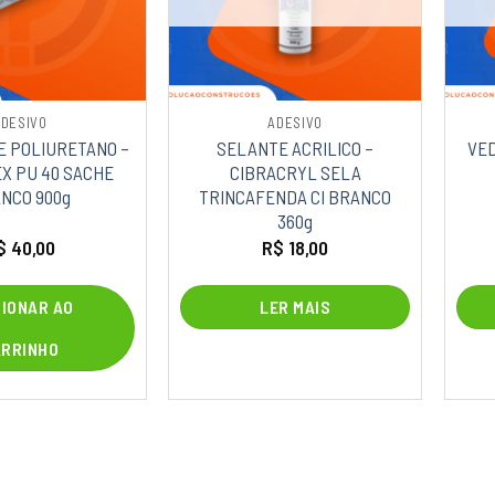
ADESIVO
ADESIVO
E POLIURETANO –
SELANTE ACRILICO –
VED
X PU 40 SACHE
CIBRACRYL SELA
NCO 900g
TRINCAFENDA CI BRANCO
360g
$
40,00
R$
18,00
CIONAR AO
LER MAIS
ARRINHO