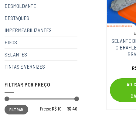
DESMOLDANTE
DESTAQUES
IMPERMEABILIZANTES
SELANTE D
PISOS
CIBRAFLE
BRA
SELANTES
TINTAS E VERNIZES
R
FILTRAR POR PREÇO
ADI
C
Preço
Preço
Preço:
R$ 10
—
R$ 40
FILTRAR
mínimo
máximo